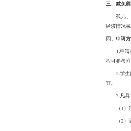
三、减免额
孤儿、
经济情况减
四、申请方
1.申
程可参考附
2.学
宜。
3.凡
（1）
（2）