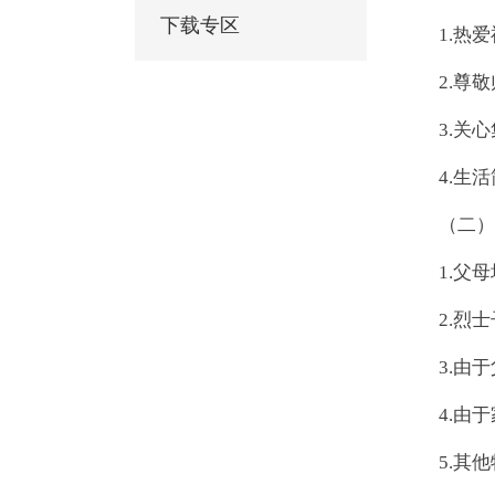
下载专区
1.热
2.尊
3.关
4.生
（二）
1.父
2.烈
3.由
4.由
5.其