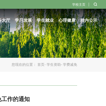
学校主页
务大厅
学习发展
学生就业
心理健康
校内公示
您现在的位置：
首页
-
学生资助
- 学费减免
免工作的通知