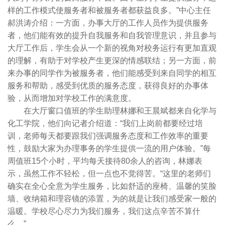
样的工作模式使服务者和被服务者都获益良多。”中心主任
郝洪涛介绍：一方面，办事大厅的工作人员作为提供服务
者，他们能有效的提升自我服务和自我管理意识，并且参与
大厅工作后，学生会从一个新的视角对校务运行有更加直观
的理解，有助于对学校产生更深的情感联结；另一方面，前
来办事的同学作为被服务者，他们能感受到来自同学的相互
服务和帮助，感受到优质的服务态度，获得良好的办事体
验，从而增加对学校工作的满意度。
在大厅窗口值班的学生助理林娜和王晨斌都来自化学与
化工学院，他们向记者介绍道：“我们上岗前都要经过培
训，老师每天都要跟我们强调服务态度和工作效率的重要
性，鼓励大家为办理事务的学生提供一流的用户体验。”每
周值班15个小时，平均每天接待80余人的咨询，林娜表
示，虽然工作不轻松，但一点也不觉得苦。“这里的老师们
确实在全心全意为学生服务，比如舒适的座椅、温馨的笑脸
墙、收纳箱和理容镜的添置，为的就是让我们感受家一般的
温暖。学校尽心尽力为我们服务，我们这点辛苦不算什
么。”