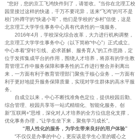
“您好，您的京工飞鸿快件到了，请签收。”当你在北理工校
园里接过这样的快递，千万不要诧异，送来“飞鸿”的可不是
校门外蹲守的“快递小哥”，他们是学校的“乡村”信使，这是
北京理工大学学生事务中心具有代表性的一项服务。
2016年4月，学校深化综合改革，大力进行机构调整，
北京理工大学学生事务中心（以下简称“中心”）正式成立。
中心本着“穿针引线、必求甚解、服务育人”的工作思路，定
位于发挥集成平台的作用，围绕人才培养，将原有的学生教
育管理工作中服务保障和事务性的工作进行整合并剥离出
来，一方面有利于教育管理部门聚焦于核心业务，一方面有
利于更好地提升服务保障质量，实现对学生群体的高水平服
务。
自成立以来，中心不断找准角色定位，提供校园后勤、
综合管理、校园共享等一站式精细化、智能化服务。创
新“互联网+”思维，深化对人才培养的全方位信息化支撑，
优化事务办理，“让学生坐下来，聚焦学习成长”。
“用人性化的服务，为学生带来良好的用户体验”
“不仅仅是办事的中心，更应该是学生心里的暖心之