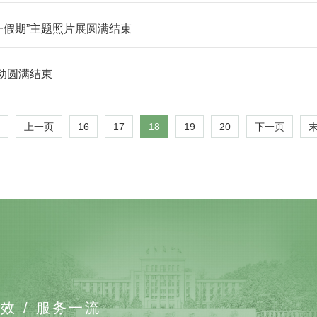
一假期”主题照片展圆满结束
活动圆满结束
16
17
18
19
20
上一页
下一页
效 / 服务一流